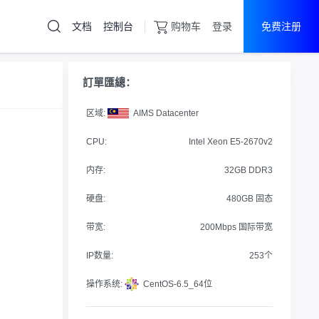
文档
控制台
购物车
登录
免费注册
云服务器
直达热门产品
訂單匯總：
产品
控制台
区域:
AIMS Datacenter
香港服务器
免实名认证
CPU:
Intel Xeon E5-2670v2
内存:
32GB DDR3
硬盘:
480GB 固态
带宽:
200Mbps 国际带宽
IP数量:
253个
操作系统:
CentOS-6.5_64位