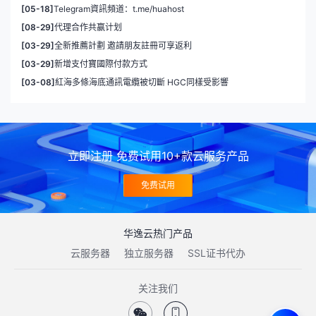
[05-18]
Telegram資訊頻道：t.me/huahost
[08-29]
代理合作共赢计划
[03-29]
全新推薦計劃 邀請朋友註冊可享返利
[03-29]
新增支付寶國際付款方式
[03-08]
紅海多條海底通訊電纜被切斷 HGC同樣受影響
立即注册 免费试用10+款云服务产品
免费试用
华逸云热门产品
云服务器
独立服务器
SSL证书代办
关注我们