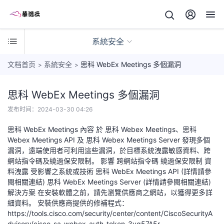
系統安全
文档首页
系統安全
思科 WebEx Meetings 多個漏洞
>
>
思科 WebEx Meetings 多個漏洞
平
发布时间：
2024-03-30 04:26
台
使
思科 WebEx Meetings 內容 於 思科 Webex Meetings、思科
系
Webex Meetings API 及 思科 Webex Meetings Server 發現多個
用
統
漏洞，遠端使用者可利用這些漏洞，於目標系統洩露敏感資料、跨
設
網站指令碼及繞過保安限制。 影響 跨網站指令碼 繞過保安限制 資
系
定
料洩露 受影響之系統或技術 思科 WebEx Meetings API (詳情請參
統
閱相關連結) 思科 WebEx Meetings Server (詳情請參閱相關連結)
安
網
解決方案 在安裝軟體之前，請先瀏覽供應商之網站，以獲得更多詳
全
細資料。 安裝供應商提供的修補程式：
站
https://tools.cisco.com/security/center/content/CiscoSecurityA
相
dvisory/cisco-sa-webex-auth-token-3vg57A5r