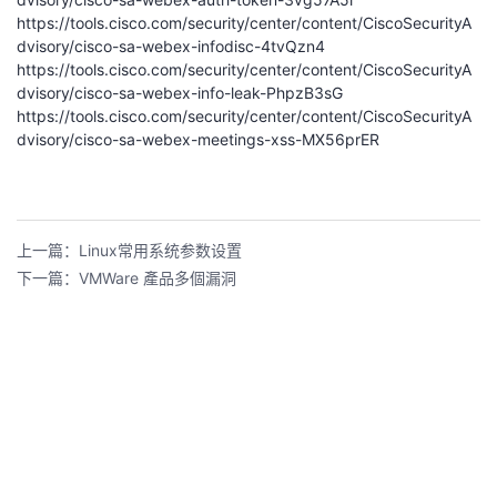
關
https://tools.cisco.com/security/center/content/CiscoSecurityA
dvisory/cisco-sa-webex-infodisc-4tvQzn4
https://tools.cisco.com/security/center/content/CiscoSecurityA
dvisory/cisco-sa-webex-info-leak-PhpzB3sG
https://tools.cisco.com/security/center/content/CiscoSecurityA
dvisory/cisco-sa-webex-meetings-xss-MX56prER
上一篇：Linux常用系统参数设置
下一篇：VMWare 產品多個漏洞