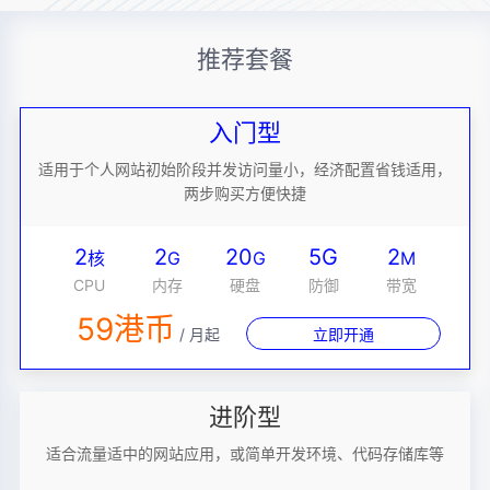
推荐套餐
入门型
适用于个人网站初始阶段并发访问量小，经济配置省钱适用，
两步购买方便快捷
2
2
20
5G
2
核
G
G
M
CPU
内存
硬盘
防御
带宽
59港币
/ 月起
立即开通
进阶型
适合流量适中的网站应用，或简单开发环境、代码存储库等