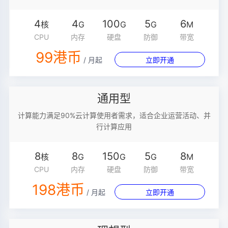
4
4
100
5
6
核
G
G
G
M
CPU
内存
硬盘
防御
带宽
99港币
/ 月起
立即开通
通用型
计算能力满足90%云计算使用者需求，适合企业运营活动、并
行计算应用
8
8
150
5
8
核
G
G
G
M
CPU
内存
硬盘
防御
带宽
198港币
/ 月起
立即开通