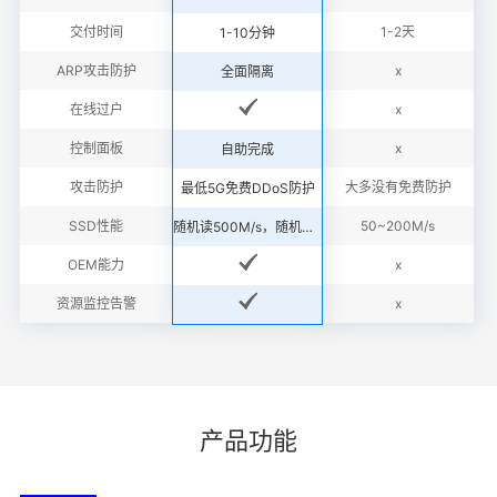
交付时间
1-2天
1-10分钟
ARP攻击防护
x
全面隔离
在线过户
x
控制面板
x
自助完成
攻击防护
大多没有免费防护
最低5G免费DDoS防护
SSD性能
50~200M/s
随机读500M/s，随机写300M/s
OEM能力
x
资源监控告警
x
产品功能