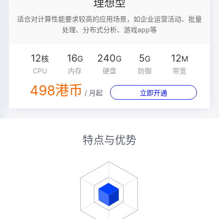
理想型
适合对计算性能要求较高的应用场景，如企业运营活动、批量
处理、分布式分析、游戏app等
12
16
240
5
12
核
G
G
G
M
CPU
内存
硬盘
防御
带宽
498港币
/ 月起
立即开通
特点与优势