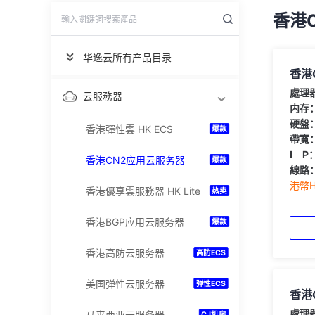
香港
华逸云所有产品目录
香港
處理
云服務器
内存
硬盤
香港彈性雲 HK ECS
爆款
帶寬
I P
香港CN2应用云服务器
爆款
線路
港幣HK
香港優享雲服務器 HK Lite
热卖
香港BGP应用云服务器
爆款
香港高防云服务器
高防ECS
美国弹性云服务器
弹性ECS
香港
處理
马来西亚云服务器
CJ机房