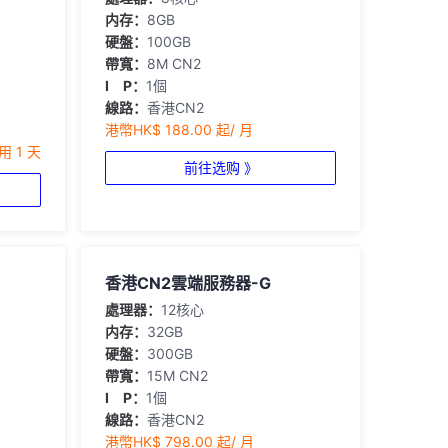
内存：
8GB
硬盤：
100GB
帶寬：
8M CN2
I P：
1個
線路：
香港CN2
港幣HK$ 188.00 起/ 月
用 1 天
前往选购 》
香港CN2雲端服務器-G
處理器：
12核心
内存：
32GB
硬盤：
300GB
帶寬：
15M CN2
I P：
1個
線路：
香港CN2
港幣HK$ 798.00 起/ 月