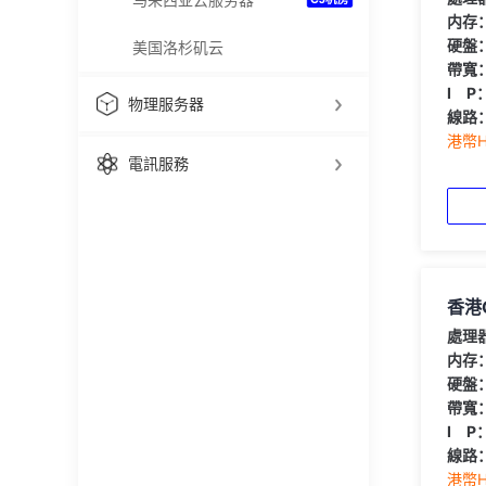
内存
硬盤
美国洛杉矶云
帶寬
I P
物理服务器
線路
港幣HK
電訊服務
香港
處理
内存
硬盤
帶寬
I P
線路
港幣HK