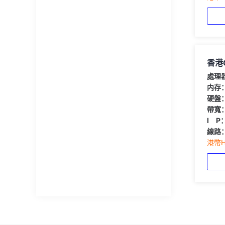
香港
處理
内存
硬盤
帶寬
I P
線路
港幣HK