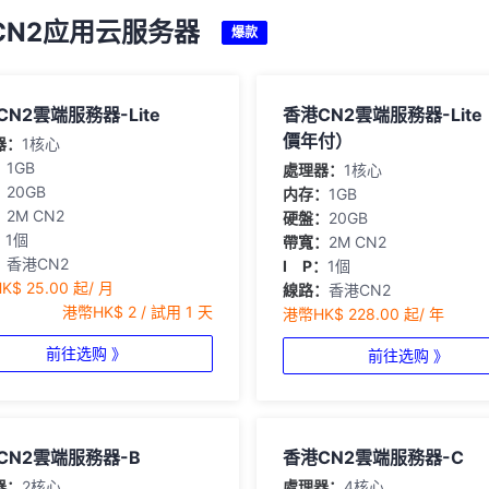
CN2应用云服务器
爆款
CN2雲端服務器-Lite
香港CN2雲端服務器-Lit
價年付）
器：
1核心
：
1GB
處理器：
1核心
：
20GB
内存：
1GB
：
2M CN2
硬盤：
20GB
：
1個
帶寬：
2M CN2
：
香港CN2
I P：
1個
$ 25.00 起/ 月
線路：
香港CN2
港幣HK$ 2 / 試用 1 天
港幣HK$ 228.00 起/ 年
前往选购 》
前往选购 》
CN2雲端服務器-B
香港CN2雲端服務器-C
器：
2核心
處理器：
4核心