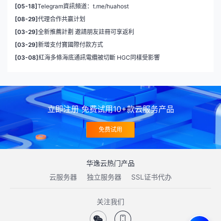
[05-18]
Telegram資訊頻道：t.me/huahost
[08-29]
代理合作共赢计划
[03-29]
全新推薦計劃 邀請朋友註冊可享返利
[03-29]
新增支付寶國際付款方式
[03-08]
紅海多條海底通訊電纜被切斷 HGC同樣受影響
立即注册 免费试用10+款云服务产品
免费试用
华逸云热门产品
云服务器
独立服务器
SSL证书代办
关注我们